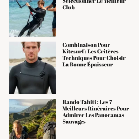
Sélectionner Le Meilleur
Club
Combinaison Pour
Kitesurf : Les Critères
Techniques Pour Choisir
La Bonne Épaisseur
Rando Tahiti : Les 7
Meilleurs Itinéraires Pour
Admirer Les Panoramas
Sauvages