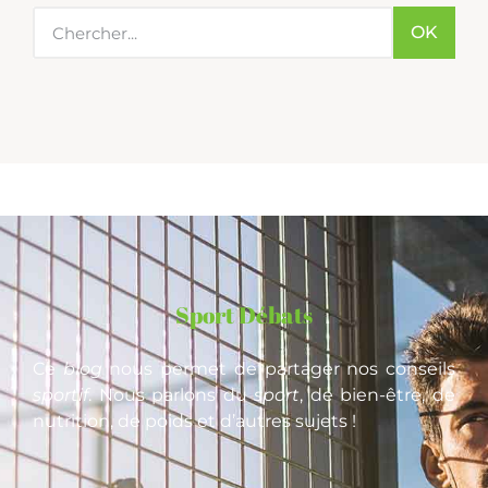
OK
Sport Débats
Ce
blog
nous permet de partager nos conseils
sportif
. Nous parlons du
sport
, de bien-être, de
nutrition, de poids et d’autres sujets !