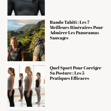
Rando Tahiti : Les 7
Meilleurs Itinéraires Pour
Admirer Les Panoramas
Sauvages
Quel Sport Pour Corriger
Sa Posture : Les 5
Pratiques Efficaces