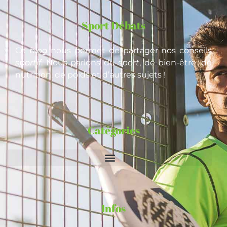
Sport Débats
Ce
blog
nous permet de partager nos conseils
sportif
. Nous parlons du
sport
, de bien-être, de
nutrition, de poids et d’autres sujets !
Catégories
Infos