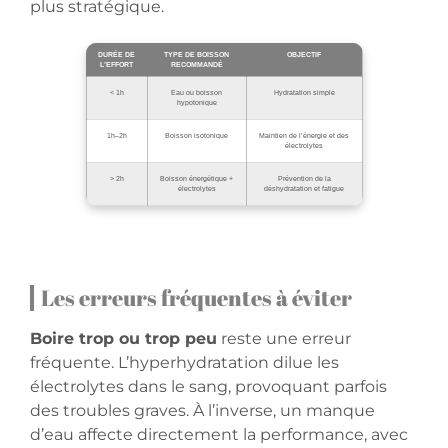
plus stratégique.
DURÉE DE
TYPE DE BOISSON
OBJECTIF
L’EFFORT
RECOMMANDÉ
< 1h
Eau ou boisson
Hydratation simple
hypotonique
1h–2h
Boisson isotonique
Maintien de l’énergie et des
électrolytes
> 2h
Boisson énergétique +
Prévention de la
électrolytes
déshydratation et fatigue
Les erreurs fréquentes à éviter
Boire trop ou trop peu
reste une erreur
fréquente. L’hyperhydratation dilue les
électrolytes dans le sang, provoquant parfois
des troubles graves. À l’inverse, un manque
d’eau affecte directement la performance, avec