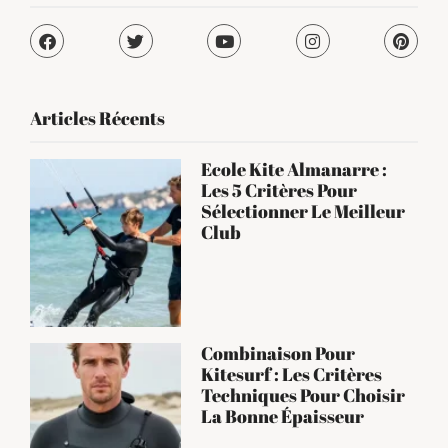
Articles Récents
Ecole Kite Almanarre :
Les 5 Critères Pour
Sélectionner Le Meilleur
Club
Combinaison Pour
Kitesurf : Les Critères
Techniques Pour Choisir
La Bonne Épaisseur