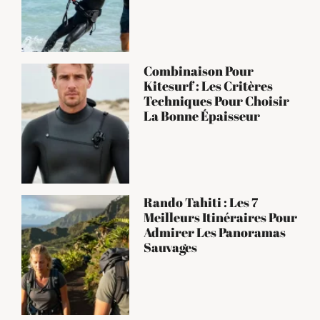
Combinaison Pour
Kitesurf : Les Critères
Techniques Pour Choisir
La Bonne Épaisseur
Rando Tahiti : Les 7
Meilleurs Itinéraires Pour
Admirer Les Panoramas
Sauvages