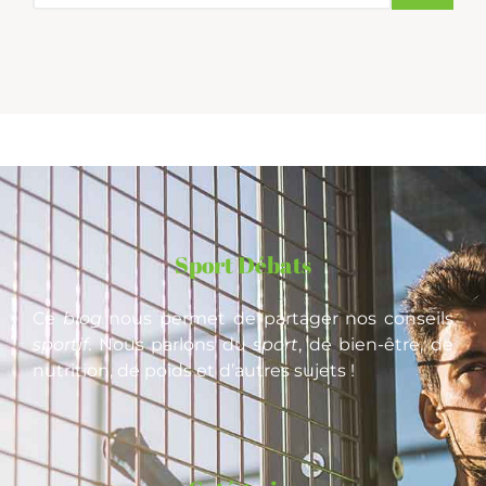
Sport Débats
Ce
blog
nous permet de partager nos conseils
sportif
. Nous parlons du
sport
, de bien-être, de
nutrition, de poids et d’autres sujets !