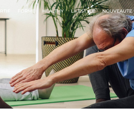
RTIF
FORME
HEALTHY
LIFESTYLE
NOUVEAUTE