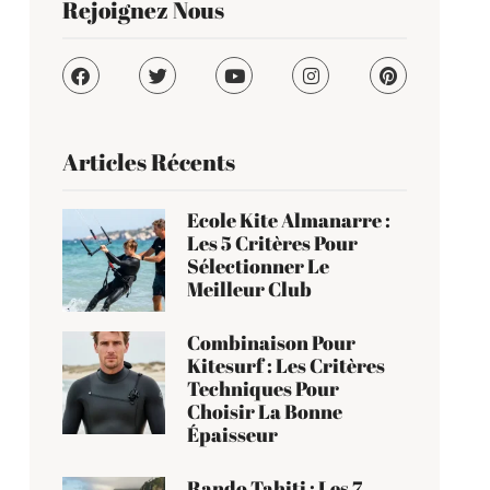
Rejoignez Nous
Articles Récents
Ecole Kite Almanarre :
Les 5 Critères Pour
Sélectionner Le
Meilleur Club
Combinaison Pour
Kitesurf : Les Critères
Techniques Pour
Choisir La Bonne
Épaisseur
Rando Tahiti : Les 7