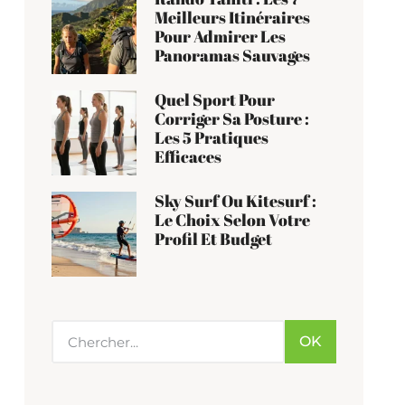
Meilleurs Itinéraires
Pour Admirer Les
Panoramas Sauvages
Quel Sport Pour
Corriger Sa Posture :
Les 5 Pratiques
Efficaces
Sky Surf Ou Kitesurf :
Le Choix Selon Votre
Profil Et Budget
OK