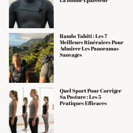
La Bonne Épaisseur
Rando Tahiti : Les 7
Meilleurs Itinéraires Pour
Admirer Les Panoramas
Sauvages
Quel Sport Pour Corriger
Sa Posture : Les 5
Pratiques Efficaces