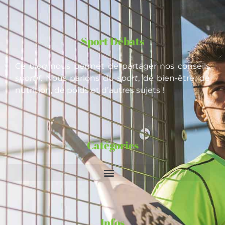
Sport Débats
Ce
blog
nous permet de partager nos conseils
sportif
. Nous parlons du
sport
, de bien-être, de
nutrition, de poids et d’autres sujets !
Catégories
Infos