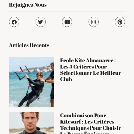
Rejoignez Nous
Articles Récents
Ecole Kite Almanarre :
Les 5 Critères Pour
Sélectionner Le Meilleur
Club
Combinaison Pour
Kitesurf : Les Critères
Techniques Pour Choisir