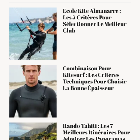
Ecole Kite Almanarre :
Les 5 Critères Pour
Sélectionner Le Meilleur
Club
Combinaison Pour
Kitesurf : Les Critères
Techniques Pour Choisir
La Bonne Épaisseur
Rando Tahiti : Les 7
Meilleurs Itinéraires Pour
Admirer Les Panoramas