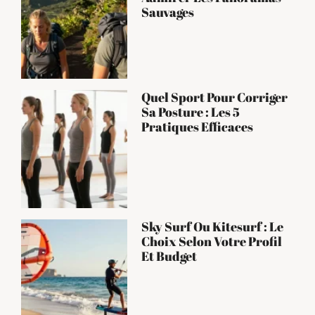
Sauvages
Quel Sport Pour Corriger
Sa Posture : Les 5
Pratiques Efficaces
Sky Surf Ou Kitesurf : Le
Choix Selon Votre Profil
Et Budget