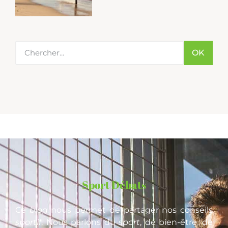
OK
Sport Débats
Ce
blog
nous permet de partager nos conseils
sportif
. Nous parlons du
sport
, de bien-être, de