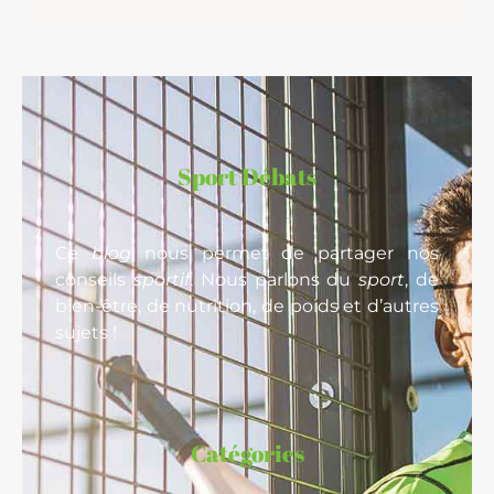
Sport Débats
Ce
blog
nous permet de partager nos
conseils
sportif
. Nous parlons du
sport
, de
bien-être, de nutrition, de poids et d’autres
sujets !
Catégories