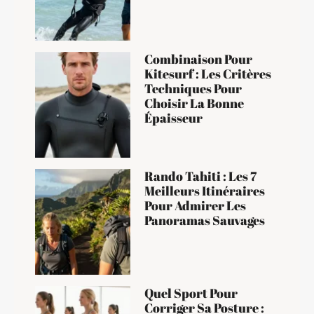
Combinaison Pour
Kitesurf : Les Critères
Techniques Pour
Choisir La Bonne
Épaisseur
Rando Tahiti : Les 7
Meilleurs Itinéraires
Pour Admirer Les
Panoramas Sauvages
Quel Sport Pour
Corriger Sa Posture :