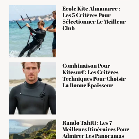
Ecole Kite Almanarre :
Les 5 Critères Pour
Sélectionner Le Meilleur
Club
Combinaison Pour
Kitesurf : Les Critères
Techniques Pour Choisir
La Bonne Épaisseur
Rando Tahiti : Les 7
Meilleurs Itinéraires Pour
Admirer Les Panoramas