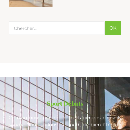
OK
Sport Débats
Ce
blog
nous permet de partager nos conseils
sportif
. Nous parlons du
sport
, de bien-être, de