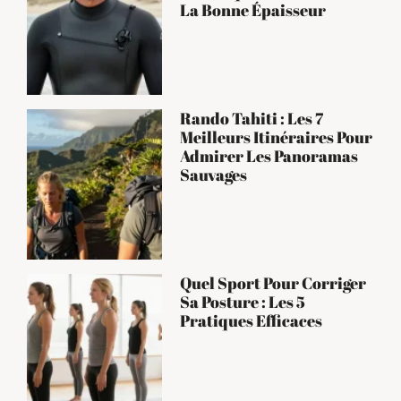
La Bonne Épaisseur
Rando Tahiti : Les 7
Meilleurs Itinéraires Pour
Admirer Les Panoramas
Sauvages
Quel Sport Pour Corriger
Sa Posture : Les 5
Pratiques Efficaces