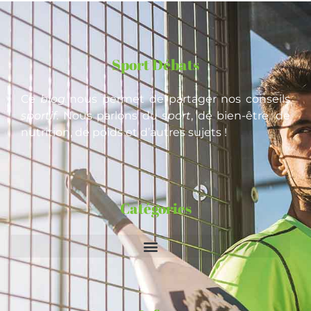
Sport Débats
Ce
blog
nous permet de partager nos conseils
sportif
. Nous parlons du
sport
, de bien-être, de
nutrition, de poids et d’autres sujets !
Catégories