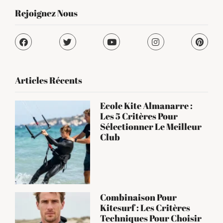
Rejoignez Nous
Articles Récents
Ecole Kite Almanarre :
Les 5 Critères Pour
Sélectionner Le Meilleur
Club
Combinaison Pour
Kitesurf : Les Critères
Techniques Pour Choisir