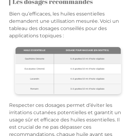
Les dosages recommandés
Bien qu’efficaces, les huiles essentielles
demandent une utilisation mesurée. Voici un
tableau des dosages conseillés pour des
applications topiques :
HUILE ESSENTIELLE
DOSAGE POUR MASSAGE (EN GOUTTES)
Gaulthérie Odorante
5–8 gouttes/10 ml d’huile végétale
Eucalyptus Citronné
4–6 gouttes/10 ml d’huile végétale
Lavandin
4–6 gouttes/10 ml d’huile végétale
Romarin
3–5 gouttes/10 ml d’huile végétale
Respecter ces dosages permet d’éviter les
irritations cutanées potentielles et garantit un
usage sûr et efficace des huiles essentielles. Il
est crucial de ne pas dépasser ces
recommandations, chaque huile ayant ses