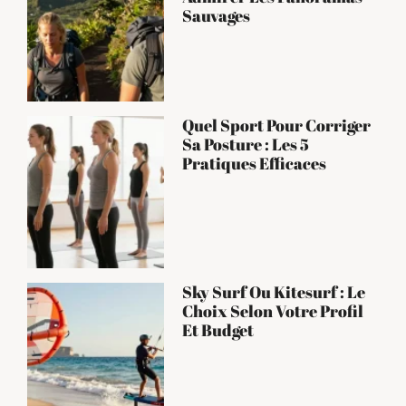
Sauvages
Quel Sport Pour Corriger
Sa Posture : Les 5
Pratiques Efficaces
Sky Surf Ou Kitesurf : Le
Choix Selon Votre Profil
Et Budget