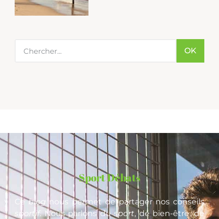
OK
Sport Débats
Ce
blog
nous permet de partager nos conseils
sportif
. Nous parlons du
sport
, de bien-être, de