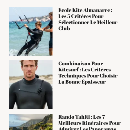
Ecole Kite Almanarre :
Les 5 Critères Pour
Sélectionner Le Meilleur
Club
Combinaison Pour
Kitesurf : Les Critères
Techniques Pour Choisir
La Bonne Épaisseur
Rando Tahiti : Les 7
Meilleurs Itinéraires Pour
Admirer Les Panoramas