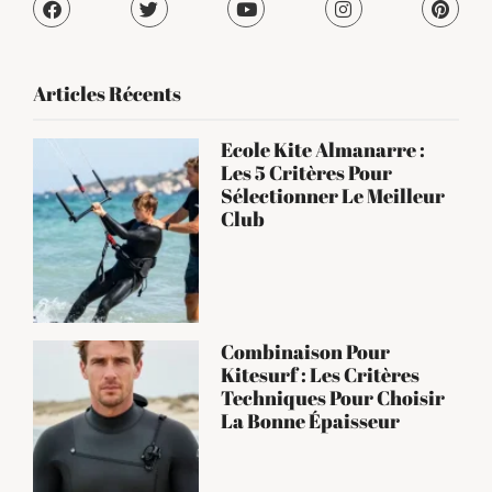
Articles Récents
Ecole Kite Almanarre :
Les 5 Critères Pour
Sélectionner Le Meilleur
Club
Combinaison Pour
Kitesurf : Les Critères
Techniques Pour Choisir
La Bonne Épaisseur