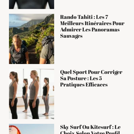
Rando Tahiti : Les 7
Meilleurs Itinéraires Pour
Admirer Les Panoramas
Sauvages
Quel Sport Pour Corriger
Sa Posture : Les 5
Pratiques Efficaces
Sky Surf Ou Kitesurf : Le
Choix Selon Votre Profil