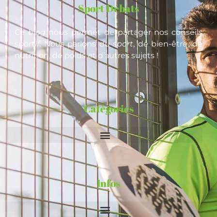
Sport Débats
Ce
blog
nous permet de partager nos conseils
sportif
. Nous parlons du
sport
, de bien-être, de
nutrition, de poids et d’autres sujets !
Catégories
Infos