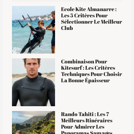
Ecole Kite Almanarre :
Les 5 Critères Pour
Sélectionner Le Meilleur
Club
Combinaison Pour
Kitesurf : Les Critères
Techniques Pour Choisir
La Bonne Épaisseur
Rando Tahiti : Les 7
Meilleurs Itinéraires
Pour Admirer Les
Panoramas Sauvages