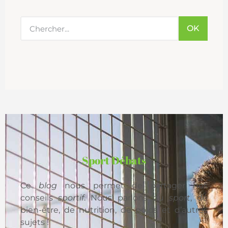
OK
Sport Débats
Ce
blog
nous permet de partager nos
conseils
sportif
. Nous parlons du
sport
, de
bien-être, de nutrition, de poids et d’autres
sujets !